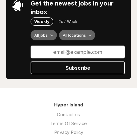
Get the newest jobs in your
inbox
Weekly
2x / Week
All jobs
All locations
Subscribe
Hyper Island
Contact us
Terms Of Service
Privacy Policy