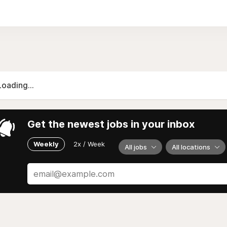
Loading...
Get the newest jobs in your inbox
Weekly
2x / Week
All jobs
All locations