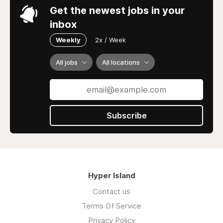
Get the newest jobs in your
inbox
Weekly
2x / Week
All jobs
All locations
Subscribe
Hyper Island
Contact us
Terms Of Service
Privacy Policy