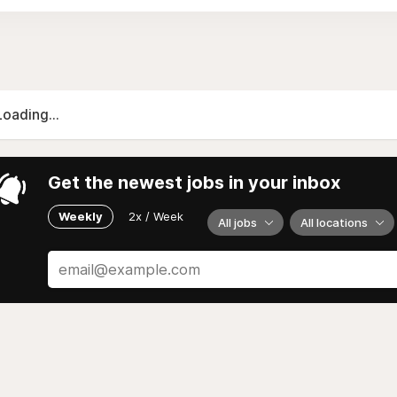
Loading...
Get the newest jobs in your inbox
Weekly
2x / Week
All jobs
All locations