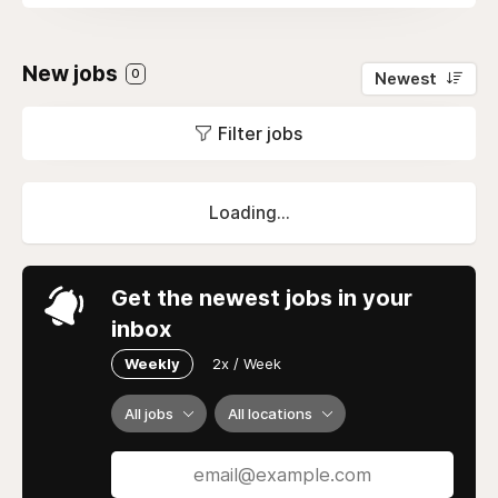
New jobs
0
Newest
Filter jobs
Loading...
Get the newest jobs in your
inbox
Weekly
2x / Week
All jobs
All locations