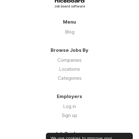
شركة صيانة مكيفات بالجبيل
Job board software
Menu
Blog
Browse Jobs By
Companies
Locations
Categories
Employers
Log in
Sign up
Job Seekers
We use cookies to improve your