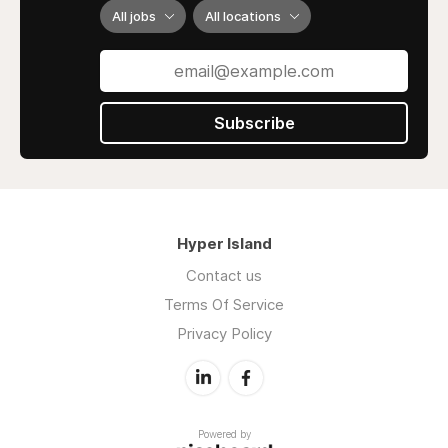
اهتزاز أو حركة غير عادية، يجب توقف المكيف فورًا
All jobs
All locations
والتأكد من عدم وجود تجمعات للرطوبة داخل المكيف.
بعد ذلك، يجب فحص سلك الكهرباء والاتصالات بين
الوحدة الداخلية والخارجية للتأكد من عدم وجود أي
تلف أو تلف في الأسلاك.
Subscribe
يجب أيضاً فحص الفلاتر وتنظيفها بشكل منتظم. الفلاتر
المتسخة تمنع تدفق الهواء بكفاءة وتسبب ارتفاع درجة
حرارة المكيف وأداء ضعيف. بعد ذلك، يجب التأكد من
أن الوحدة الخارجية خالية من أي أوساخ أو شوائب
تعيق تدفق الهواء. قد يتطلب الأمر تنظيف الوحدة
Hyper Island
الخارجية بالماء والصابون أو بالمسح باستخدام قطعة
قماش ناعمة.
Contact us
Terms Of Service
أخيرًا، إذا كان هناك أي تسرب للغاز أو غيره، يجب
إيقاف عمل المكيف فورًا واستدعاء فني صيانة مؤهل
Privacy Policy
للتعامل مع المشكلة. من الأفضل الحصول على
خدمات الصيانة المنتظمة للمكيفات لضمان أدائها
الأمثل وتجنب المشاكل التي يمكن أن تؤثر على صحة
الأفراد وأجهزة التبريد.
Powered by