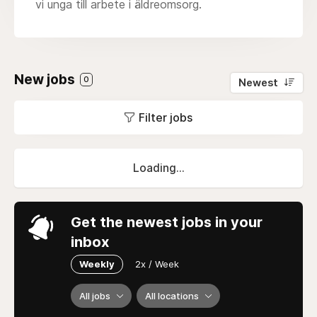
vi unga till arbete i äldreomsorg.
New jobs
0
Newest
Filter jobs
Loading...
Get the newest jobs in your
inbox
Weekly
2x / Week
All jobs
All locations