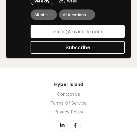
Weekly
2x / Week
All jobs
All locations
Subscribe
Hyper Island
Contact us
Terms Of Service
Privacy Policy